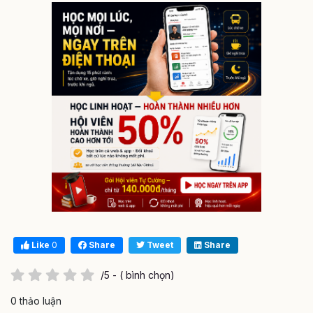
Like
0
Share
Tweet
Share
/5 - ( bình chọn)
0 thảo luận