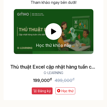
Tham khảo ngay bên dưới!
Học thử khóa này
Thủ thuật Excel cập nhật hàng tuần cho
dân văn phòng
G-LEARNING
đ
đ
199,000
499,000
Đăng ký
Học thử