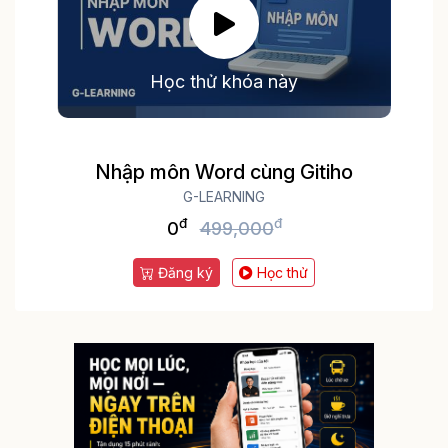
Học thử khóa này
Nhập môn Word cùng Gitiho
G-LEARNING
đ
đ
0
499,000
Đăng ký
Học thử