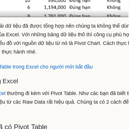
ải dữ liệu đã được tổng hợp nên chúng ta không thể dù
ủa Excel. Với những bảng dữ liệu thô thì công cụ phù h
u đồ với nguồn dữ liệu từ nó là Pivot Chart. Cách thực 
ập thực hành nhé.
Table trong Excel cho người mới bắt đầu
g Excel
cel
thường đi kèm với Pivot Table. Như các bạn đã biết t
liệu từ các Raw Data rất hiệu quả. Chúng ta có 2 cách đ
ã có Pivot Table