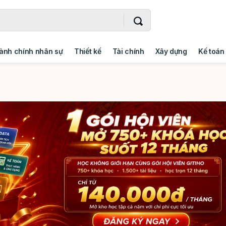
ành chính nhân sự
Thiết kế
Tài chính
Xây dựng
Kế toán
- Addin
Ngoại ngữ