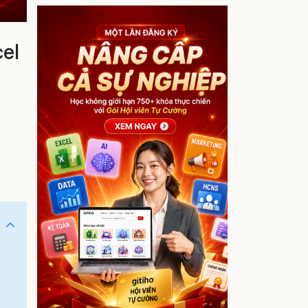
cel
g