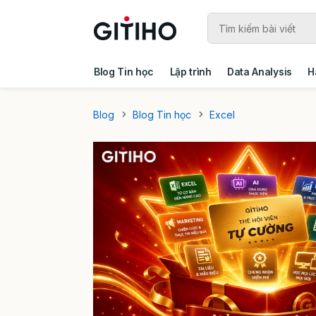
Blog Tin học
Lập trình
Data Analysis
H
Câu chuyện khách hàng
Ebook - Template 
Blog
Blog Tin học
Excel