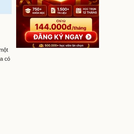
 một
ta có