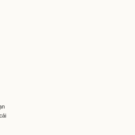
bạn
cái