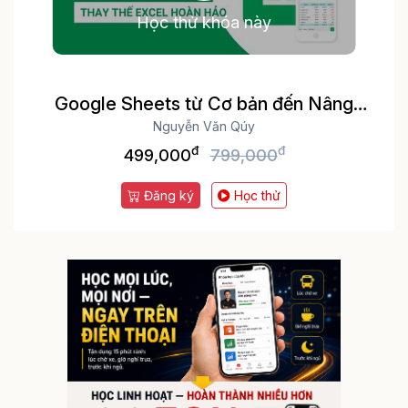
Học thử khóa này
Google Sheets từ Cơ bản đến Nâng
cao, công cụ thay thế Excel
Nguyễn Văn Qúy
đ
đ
499,000
799,000
Đăng ký
Học thử