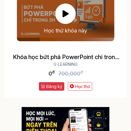
Học thử khóa này
Khóa học bứt phá PowerPoint chỉ trong
G-LEARNING
3h
đ
đ
0
700,000
Đăng ký
Học thử