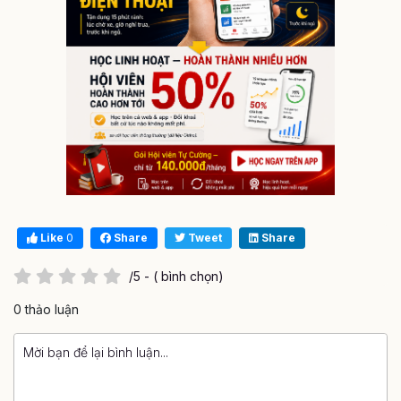
Like
0
Share
Tweet
Share
/5 - ( bình chọn)
0 thảo luận