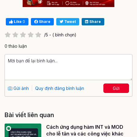
Like
0
Share
Tweet
Share
/5 - ( bình chọn)
0 thảo luận
Gửi ảnh
Quy định đăng bình luận
Gửi
Bài viết liên quan
Cách ứng dụng hàm INT và MOD
cho lễ tân và các công việc khác