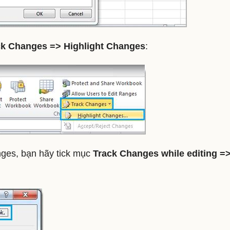
ck Changes => Highlight Changes
:
nges, bạn hãy tick mục
Track Changes while editing =