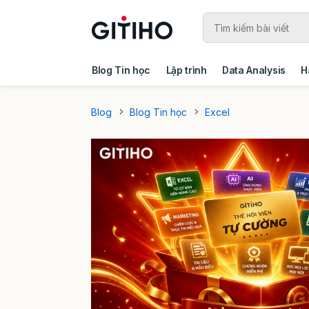
Blog Tin học
Lập trình
Data Analysis
H
Câu chuyện khách hàng
Ebook - Template 
Blog
Blog Tin học
Excel