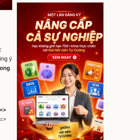
c
ồng ý
rong
 =>
=>