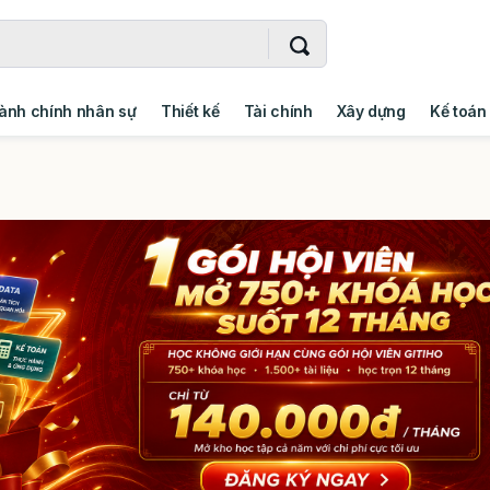
ành chính nhân sự
Thiết kế
Tài chính
Xây dựng
Kế toán
- Addin
Ngoại ngữ