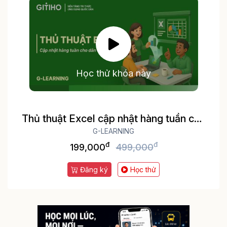
Học thử khóa này
Thủ thuật Excel cập nhật hàng tuần cho
dân văn phòng
G-LEARNING
đ
đ
199,000
499,000
Đăng ký
Học thử