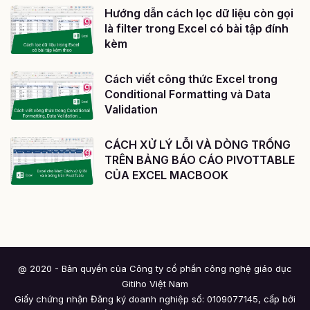
Hướng dẫn cách lọc dữ liệu còn gọi
là filter trong Excel có bài tập đính
kèm
Cách viết công thức Excel trong
Conditional Formatting và Data
Validation
CÁCH XỬ LÝ LỖI VÀ DÒNG TRỐNG
TRÊN BẢNG BÁO CÁO PIVOTTABLE
CỦA EXCEL MACBOOK
@ 2020 - Bản quyền của Công ty cổ phần công nghệ giáo dục
Gitiho Việt Nam
Giấy chứng nhận Đăng ký doanh nghiệp số: 0109077145, cấp bởi