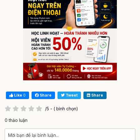
Like
0
Share
Tweet
Share
/5 - ( bình chọn)
0 thảo luận