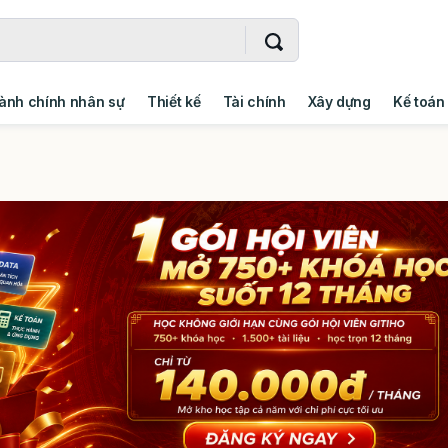
ành chính nhân sự
Thiết kế
Tài chính
Xây dựng
Kế toán
- Addin
Ngoại ngữ