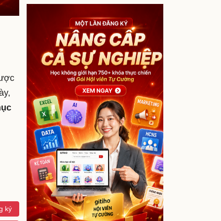
được
ày,
ục
g ký