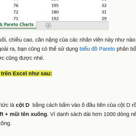
ổi, chiều cao, cân nặng của các nhân viên này như nào 
goài ra, bạn cũng có thể sử dụng
biểu đồ Pareto
phân bổ
rước cũng được nhé.
trên Excel như sau:
 tức là
cột D
bằng cách bấm vào ô đầu tiên của cột D rồ
ift + mũi tên xuống
. Vì danh sách dài hơn 1000 dòng n
công.