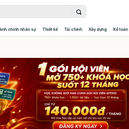
ành chính nhân sự
Thiết kế
Tài chính
Xây dựng
Kế toán
- Addin
Ngoại ngữ