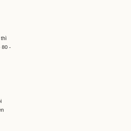
thì
 80 -
i
ên