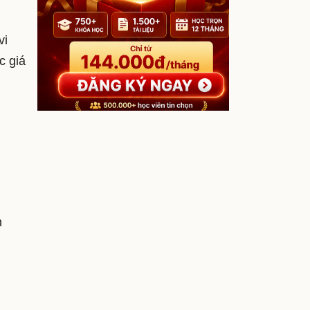
vi
c giá
h