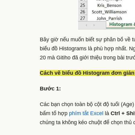
Bây giờ nếu muốn biết sự phân bổ về tu
biểu đồ Histograms là phù hợp nhất. N
20 mà Gitiho đã giới thiệu trong bài t
Cách vẽ biểu đồ Histogram đơn giản 
Bước 1:
Các bạn chọn toàn bộ cột độ tuổi (Age)
bấm tổ hợp
phím tắt Excel
là
Ctrl + Sh
chúng ta không kéo chuột để chọn thủ 