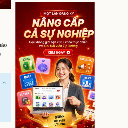
nào
à