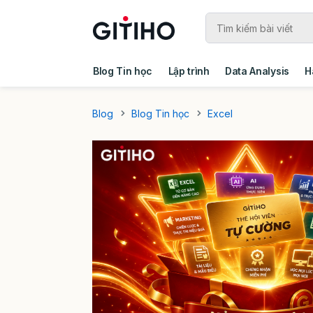
Blog Tin học
Lập trình
Data Analysis
H
Câu chuyện khách hàng
Ebook - Template 
Blog
Blog Tin học
Excel