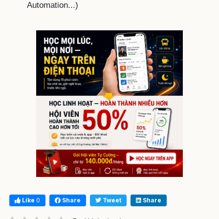
Automation...)
Like
0
Share
Tweet
Share