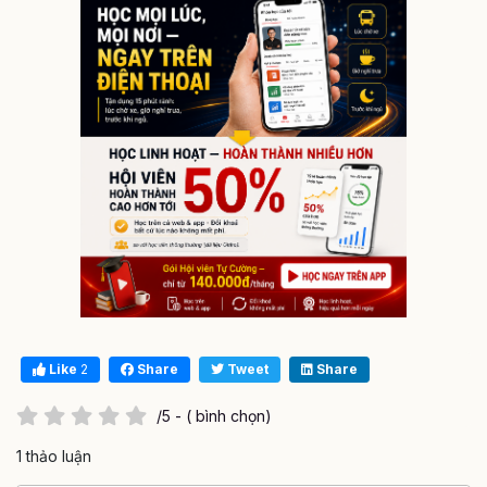
Like
2
Share
Tweet
Share
/5 - ( bình chọn)
1 thảo luận