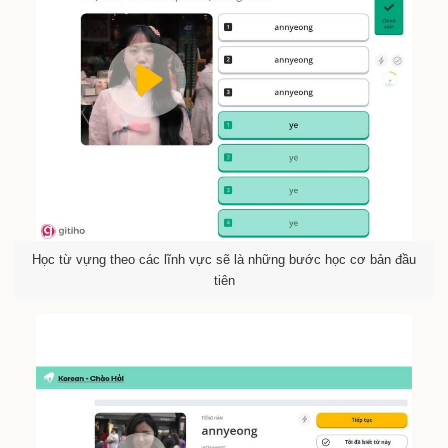
Học từ vựng theo các lĩnh vực sẽ là những bước học cơ bản đầu
tiên