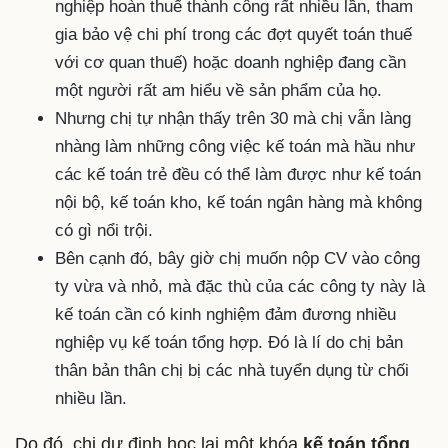
nghiệp hoàn thuế thành công rất nhiều lần, tham
gia bảo vệ chi phí trong các đợt quyết toán thuế
với cơ quan thuế) hoặc doanh nghiệp đang cần
một người rất am hiểu về sản phẩm của họ.
Nhưng chị tự nhận thấy trên 30 mà chị vẫn làng
nhàng làm những công việc kế toán mà hầu như
các kế toán trẻ đều có thể làm được như kế toán
nội bộ, kế toán kho, kế toán ngân hàng mà không
có gì nổi trội.
Bên cạnh đó, bây giờ chị muốn nộp CV vào công
ty vừa và nhỏ, mà đặc thù của các công ty này là
kế toán cần có kinh nghiệm đảm đương nhiều
nghiệp vụ kế toán tổng hợp. Đó là lí do chị bản
thân bản thân chị bị các nhà tuyển dụng từ chối
nhiều lần.
Do đó, chị dự định học lại một khóa
kế toán tổng