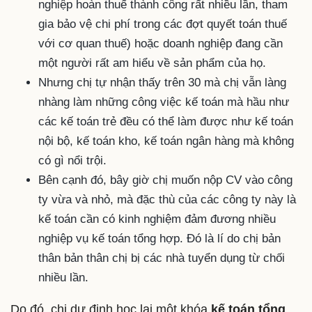
nghiệp hoàn thuế thành công rất nhiều lần, tham
gia bảo vệ chi phí trong các đợt quyết toán thuế
với cơ quan thuế) hoặc doanh nghiệp đang cần
một người rất am hiểu về sản phẩm của họ.
Nhưng chị tự nhận thấy trên 30 mà chị vẫn làng
nhàng làm những công việc kế toán mà hầu như
các kế toán trẻ đều có thể làm được như kế toán
nội bộ, kế toán kho, kế toán ngân hàng mà không
có gì nổi trội.
Bên cạnh đó, bây giờ chị muốn nộp CV vào công
ty vừa và nhỏ, mà đặc thù của các công ty này là
kế toán cần có kinh nghiệm đảm đương nhiều
nghiệp vụ kế toán tổng hợp. Đó là lí do chị bản
thân bản thân chị bị các nhà tuyển dụng từ chối
nhiều lần.
Do đó, chị dự định học lại một khóa
kế toán tổng