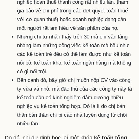
nghiệp hoàn thuế thành công rất nhiều lần, tham
gia bảo vệ chi phí trong các đợt quyết toán thuế
với cơ quan thuế) hoặc doanh nghiệp đang cần
một người rất am hiểu về sản phẩm của họ.
Nhưng chị tự nhận thấy trên 30 mà chị vẫn làng
nhàng làm những công việc kế toán mà hầu như
các kế toán trẻ đều có thể làm được như kế toán
nội bộ, kế toán kho, kế toán ngân hàng mà không
có gì nổi trội.
Bên cạnh đó, bây giờ chị muốn nộp CV vào công
ty vừa và nhỏ, mà đặc thù của các công ty này là
kế toán cần có kinh nghiệm đảm đương nhiều
nghiệp vụ kế toán tổng hợp. Đó là lí do chị bản
thân bản thân chị bị các nhà tuyển dụng từ chối
nhiều lần.
Do đó, chị dự định học lại một khóa
kế toán tổng