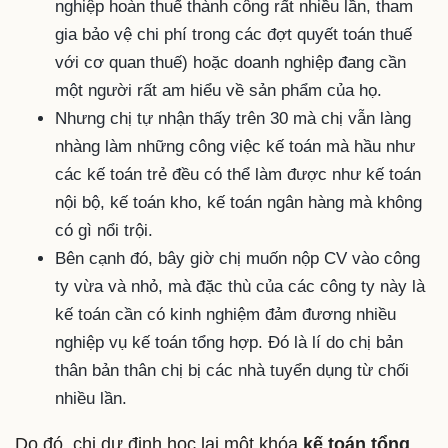
nghiệp hoàn thuế thành công rất nhiều lần, tham
gia bảo vệ chi phí trong các đợt quyết toán thuế
với cơ quan thuế) hoặc doanh nghiệp đang cần
một người rất am hiểu về sản phẩm của họ.
Nhưng chị tự nhận thấy trên 30 mà chị vẫn làng
nhàng làm những công việc kế toán mà hầu như
các kế toán trẻ đều có thể làm được như kế toán
nội bộ, kế toán kho, kế toán ngân hàng mà không
có gì nổi trội.
Bên cạnh đó, bây giờ chị muốn nộp CV vào công
ty vừa và nhỏ, mà đặc thù của các công ty này là
kế toán cần có kinh nghiệm đảm đương nhiều
nghiệp vụ kế toán tổng hợp. Đó là lí do chị bản
thân bản thân chị bị các nhà tuyển dụng từ chối
nhiều lần.
Do đó, chị dự định học lại một khóa
kế toán tổng