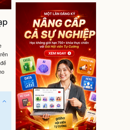
ạp
e
trên
 để
ho