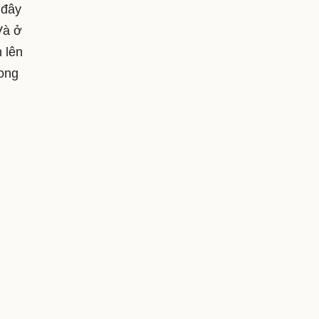
 đây
Và ở
 lên
ong