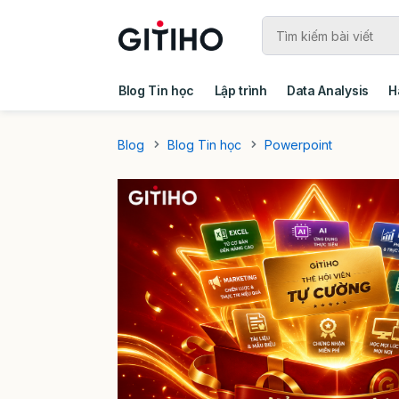
Blog Tin học
Lập trình
Data Analysis
H
Câu chuyện khách hàng
Ebook - Template 
Blog
Blog Tin học
Powerpoint