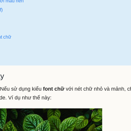
với màu nền
f)
nt chữ
ày
: Nếu sử dụng kiểu
font chữ
với nét chữ nhỏ và mảnh, 
ide. Ví dụ như thế này: