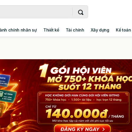
ành chính nhân sự
Thiết kế
Tài chính
Xây dựng
Kế toán
- Addin
Ngoại ngữ