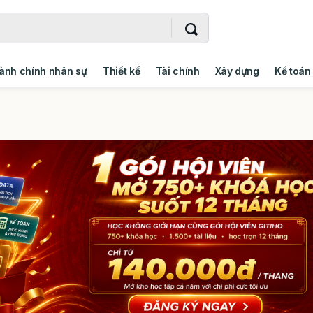
ành chính nhân sự
Thiết kế
Tài chính
Xây dựng
Kế toán
- Addin
Ngoại ngữ