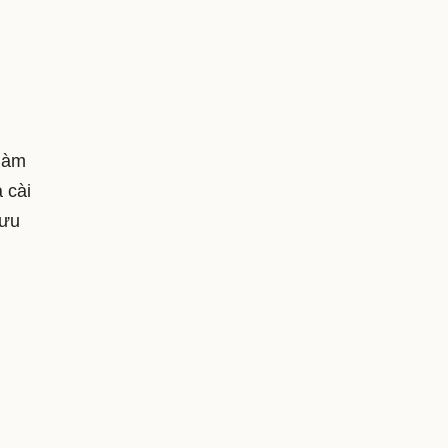
 làm
 cài
 ưu
n