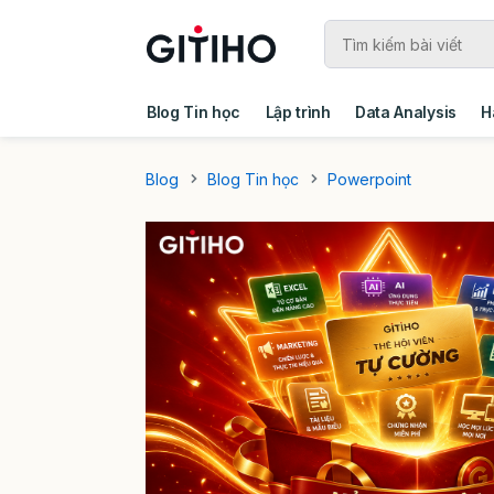
Blog Tin học
Lập trình
Data Analysis
H
Câu chuyện khách hàng
Ebook - Template 
Blog
Blog Tin học
Powerpoint