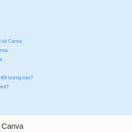
t và Canva
anva
t
 đối tượng nào?
int?
à Canva