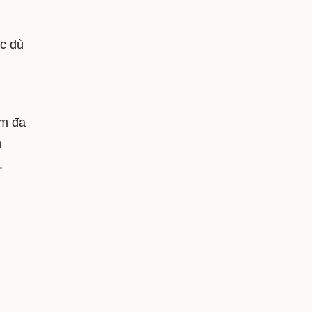
ặc dù
ềm đa
n
.