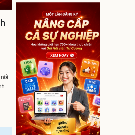
nh
a
 nổi
nh