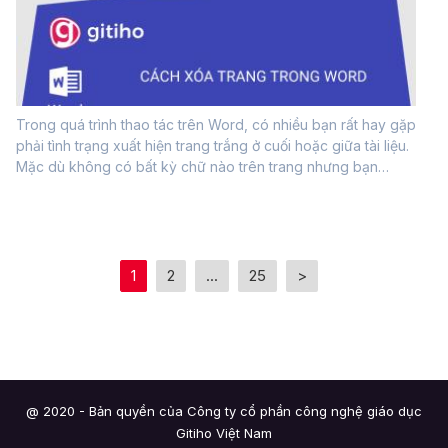
Trong quá trình thao tác trên Word, có nhiều bạn rất hay gặp
phải tình trạng xuất hiện trang trắng ở cuối hoặc giữa tài liệu.
Mặc dù không có bất kỳ chữ nào trên trang nhưng bạn
không xóa được trang trắng trong word đó đi khiến cho việc
soạn thảo gặp...
1
2
...
25
>
@ 2020 - Bản quyền của Công ty cổ phần công nghệ giáo dục
Gitiho Việt Nam