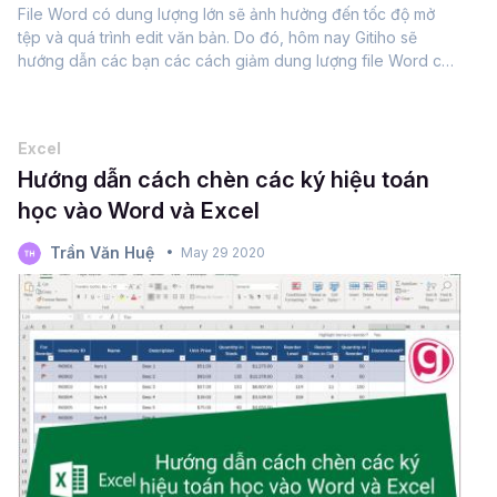
File Word có dung lượng lớn sẽ ảnh hưởng đến tốc độ mở
tệp và quá trình edit văn bản. Do đó, hôm nay Gitiho sẽ
hướng dẫn các bạn các cách giảm dung lượng file Word cực
kỳ đơn giản dưới đây. Cùng xem nhé.1. Cách nén file word
bằng định dạng .docxKể...
Excel
Hướng dẫn cách chèn các ký hiệu toán
học vào Word và Excel
Trần Văn Huệ
May 29 2020