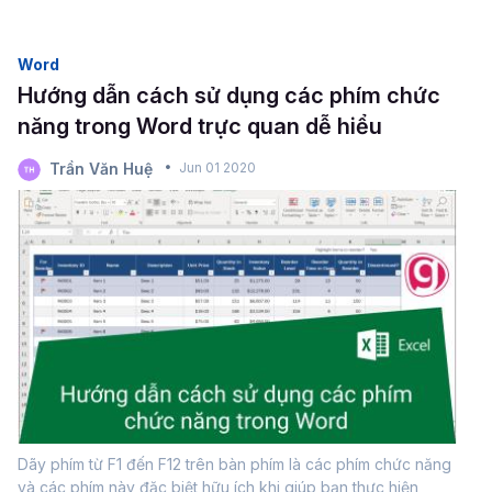
Microsoft cũng hỗ trợ. Trong bài học Word hôm nay, Gitiho
sẽ hướng dẫn các bạn...
Word
Hướng dẫn cách sử dụng các phím chức
năng trong Word trực quan dễ hiểu
Trần Văn Huệ
Jun 01 2020
Dãy phím từ F1 đến F12 trên bàn phím là các phím chức năng
và các phím này đặc biệt hữu ích khi giúp bạn thực hiện