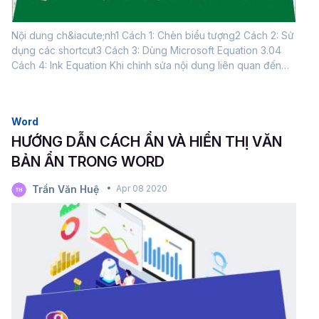
Nội dung ch&iacute;nh1 Cách 1: Chèn biểu tượng2 Cách 2: Sử
dụng các shortcut3 Cách 3: Dùng Microsoft Equation 3.04
Cách 4: Ink Equation Khi chỉnh sửa nội dung liên quan đến
các số trong Word hoặc Excel, việc chèn các ký hiệu hoặc
phổ biến nhất là các ký hiệu toán học vào tài liệu là các yếu
tố không thể thiếu. Dưới đây Gitiho sẽ hướng dẫn 4 cách để
Word
thực hiện. Cách 1: Chèn biểu tượng Bước 1: Mở tài liệu Word
HƯỚNG DẪN CÁCH ẨN VÀ HIỂN THỊ VĂN
hoặc Excel rồi chuyển đến vị trí cần chèn các ký tự. Bước 2:
Chuyển ...
BẢN ẨN TRONG WORD
Trần Văn Huệ
Apr 08 2020