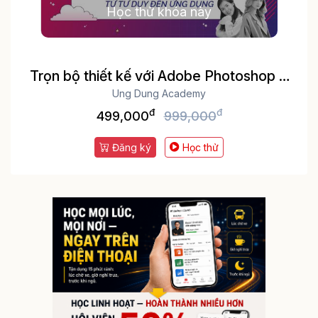
Học thử khóa này
Trọn bộ thiết kế với Adobe Photoshop &
Illustrator: Từ tư duy đến ứng dụng
Ung Dung Academy
đ
đ
trong social media
499,000
999,000
Đăng ký
Học thử