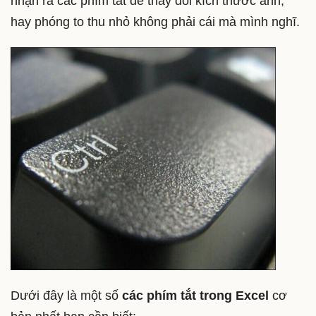
nhận ra các phím tắt để thay đổi kích thước ảnh,
hay phóng to thu nhỏ không phải cái mà mình nghĩ.
Dưới đây là một số
các phím tắt trong Excel
cơ