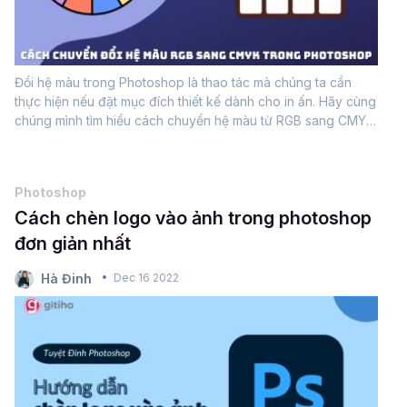
Đổi hệ màu trong Photoshop là thao tác mà chúng ta cần
thực hiện nếu đặt mục đích thiết kế dành cho in ấn. Hãy cùng
chúng mình tìm hiểu cách chuyển hệ màu từ RGB sang CMYK
ngay nhé.Tuyệt đỉnh Photoshop - Trở thành chuyên gia Thiết
kếĐã bao giờ bạn gặp...
Photoshop
Cách chèn logo vào ảnh trong photoshop
đơn giản nhất
Hà Đinh
Dec 16 2022