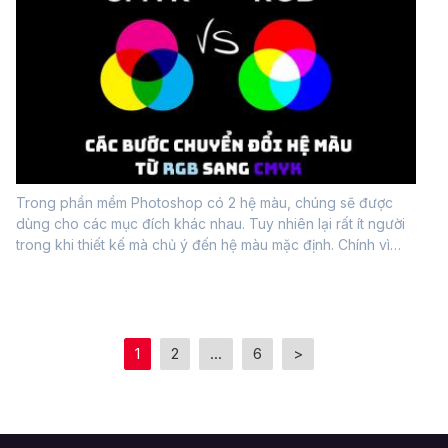
Trong phần mềm Photoshop có 2 hệ màu, chúng sẽ được
dùng cho các mục đích khác nhau. Tuy nhiên lại rất ít người
trong khi thiết kế mà chủ ý đến hệ màu mặc định. Chính vì
thế, sau khi thiết kế xong thì phải đổi lại hệ màu. Bài viết này
sẽ chia sẻ...
1
2
...
6
>