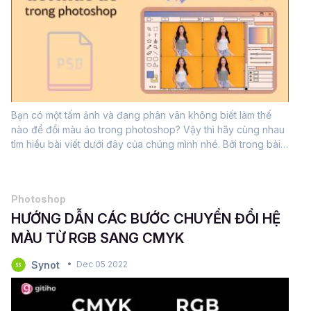
Bạn có một tấm ảnh và đang phân vân không biết làm thế
nào để đổi màu áo trong photoshop? Vậy thì hãy cùng nhau
tìm hiểu bài viết dưới đây của chúng mình nhé. Bởi trong bài
viết này chúng mình sẽ hướng dẫn 2 cách để đổi màu áo
trong photoshop cực...
Photoshop
HƯỚNG DẪN CÁC BƯỚC CHUYỂN ĐỔI HỆ
MÀU TỪ RGB SANG CMYK
Synot
Dec 05 2022