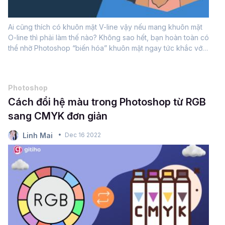
Ai cũng thích có khuôn mặt V-line vậy nếu mang khuôn mặt
O-line thì phải làm thế nào? Không sao hết, bạn hoàn toàn có
thể nhờ Photoshop “biến hóa” khuôn mặt ngay tức khắc với
thao tác bóp mặt cực đơn giản. Trong bài viết này Gitiho sẽ
hướng dẫn bạn các...
Photoshop
Cách đổi hệ màu trong Photoshop từ RGB
sang CMYK đơn giản
Linh Mai
Dec 16 2022