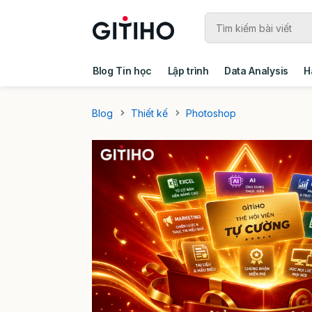
Blog Tin học
Lập trình
Data Analysis
H
Câu chuyện khách hàng
Ebook - Template 
Blog
Thiết kế
Photoshop