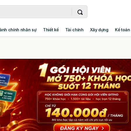
ành chính nhân sự
Thiết kế
Tài chính
Xây dựng
Kế toán
- Addin
Ngoại ngữ