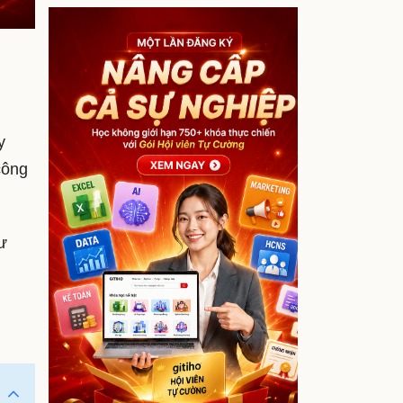
y
công
ư