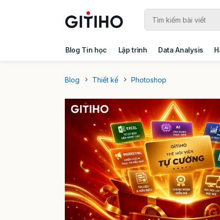
Blog Tin học
Lập trình
Data Analysis
H
Câu chuyện khách hàng
Ebook - Template 
Blog
Thiết kế
Photoshop