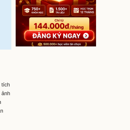
 tích
h ảnh
h
ần