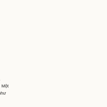
a
. Một
 như