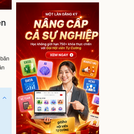
ên
 băn
ản