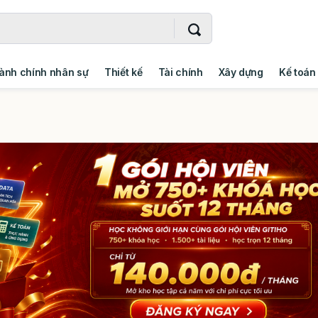
ành chính nhân sự
Thiết kế
Tài chính
Xây dựng
Kế toán
- Addin
Ngoại ngữ