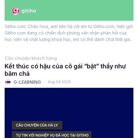
Gitiho.com: Chào Hoa, anh liên hệ với em từ Gitiho.com, hiện giờ
Gitiho.com đang có chiến dịch phỏng vấn nhận phản hồi của
học viên về chất lượng khoá học, em có thể dành chút thời gian
trao đổi cùng anh được không? Hoa: Em chào anh, hiện giờ em
đang dở...
Câu chuyện khách hàng
Kết thúc có hậu của cô gái “bật” thầy như
băm chả
G-LEARNING
Aug 04 2020