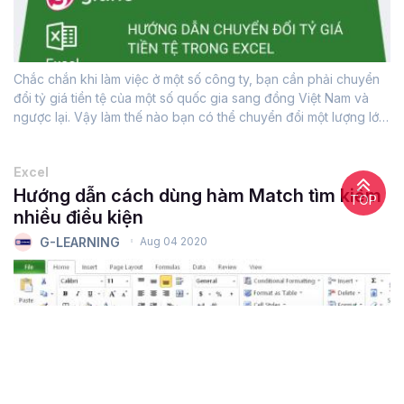
Chắc chắn khi làm việc ở một số công ty, bạn cần phải chuyển
đổi tỷ giá tiền tệ của một số quốc gia sang đồng Việt Nam và
ngược lại. Vậy làm thế nào bạn có thể chuyển đổi một lượng lớn
dữ liệu cùng một lúc?Hi vọng, với bài chia sẻ...
Excel
Hướng dẫn cách dùng hàm Match tìm kiếm
TOP
nhiều điều kiện
G-LEARNING
Aug 04 2020