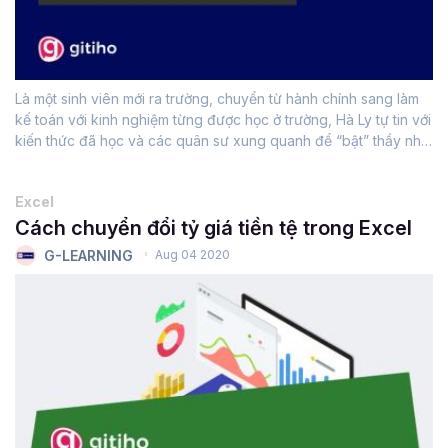
Là một sinh viên mới ra trường, chuyển từ hành chính sang làm
kế toán với kinh nghiệm từng được học ở trường, Hà Ly tự tin với
kiến thức đã học và các quân sư xung quanh để “bật” thầy như
băm chả, rồi nhận “gạch” thừa để xây được cái...
Excel
Cách chuyển đổi tỷ giá tiền tệ trong Excel
G-LEARNING
Aug 04 2020