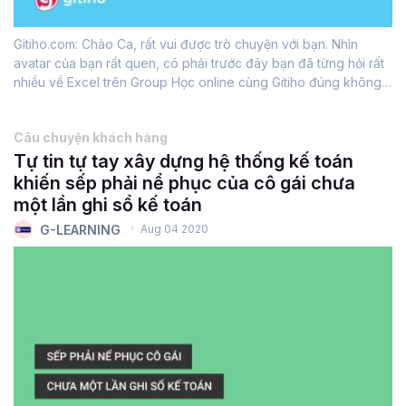
Gitiho.com: Chào Ca, rất vui được trò chuyện với bạn. Nhìn
avatar của bạn rất quen, có phải trước đây bạn đã từng hỏi rất
nhiều về Excel trên Group Học online cùng Gitiho đúng không?
Ca Nguyễn: Em chào anh, ngại quá để anh phát hiện ra
rồi.Gitiho.com: Không...
Câu chuyện khách hàng
Tự tin tự tay xây dựng hệ thống kế toán
khiến sếp phải nể phục của cô gái chưa
một lần ghi sổ kế toán
G-LEARNING
Aug 04 2020