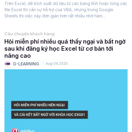
Trên Excel, để trích xuất dữ liệu từ các bảng tính hoặc từng các
file Excel thì cần sự hỗ trợ của VBA, nhưng trong Google
Sheets thì việc này đơn giản hơn rất nhiều nhờ hàm
IMPORTRANGE siêu mạnh. Trong bài viết này chúng ta sẽ tìm
hiểu cách sử dụng hàm...
Câu chuyện khách hàng
Hỏi miễn phí nhiều quá thấy ngại và bất ngờ
sau khi đăng ký học Excel từ cơ bản tới
nâng cao
G-LEARNING
Aug 04 2020