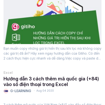
Bạn muốn copy những giá trị hiển thị sau khi lọc mà không copy
các giá trị đã ẩn? Hãy xem ngay hướng dẫn của Gitiho. Có đến
2 cách thực hiện cực nhanh và dễ dàng. Việc copy và paste dữ
liệu chắc hẳn đã trở nên quá gần gũi với chúng ta và khi sử...
Excel
Hướng dẫn 3 cách thêm mã quốc gia (+84)
vào số điện thoại trong Excel
G-LEARNING
Aug 04 2020
3 cách thêm mã nước của Việt Nam (+84) vào đầu số điện thoại