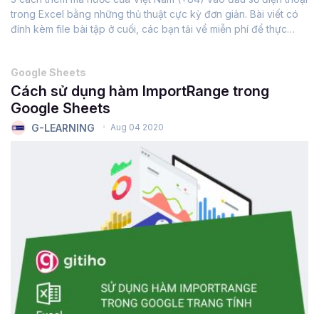
trong Excel bằng những thủ thuật cực kỳ đơn giản. Bài viết có
đính kèm file bài tập ở cuối, các bạn tải về miễn phí để thực
hành cùng chúng mình nhé.Mã quốc gia Việt Nam là +84 cho
phép...
Google Sheets
Cách sử dụng hàm ImportRange trong
Google Sheets
G-LEARNING
Aug 04 2020