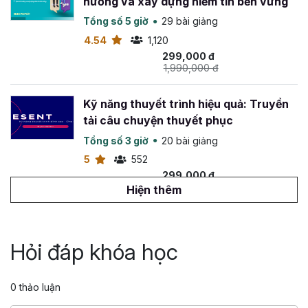
hưởng và xây dựng niềm tin bền vững
Chứng chỉ
Chương trình Đào tạo kĩ năng lãnh
đạo của Crestcom
(chương trình được 75% Công
Tổng số 5 giờ
29 bài giảng
ty trong danh sách Fortune 500 của Mỹ theo học)
4.54
1,120
299,000 đ
1,990,000 đ
Kỹ năng thuyết trình hiệu quả: Truyền
tải câu chuyện thuyết phục
Tổng số 3 giờ
20 bài giảng
5
552
299,000 đ
699,000 đ
Hiện thêm
Ứng dụng NLP trong kỹ năng sử dụng
ngôn từ
Hỏi đáp khóa học
Tổng số 5 giờ
31 bài giảng
5
482
0 thảo luận
299,000 đ
699,000 đ