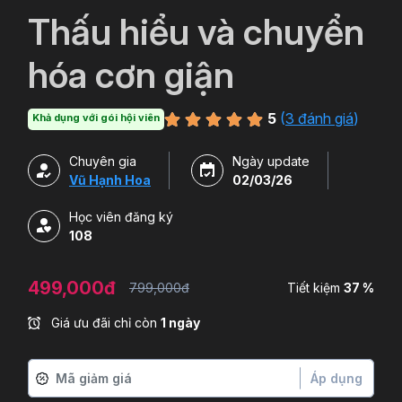
`
Thấu hiểu và chuyển
hóa cơn giận
5
(
3 đánh giá
)
Khả dụng với gói hội viên
Chuyên gia
Ngày update
Vũ Hạnh Hoa
02/03/26
Học viên đăng ký
108
499,000đ
799,000đ
Tiết kiệm
37 %
Giá ưu đãi chỉ còn
1 ngày
Áp dụng