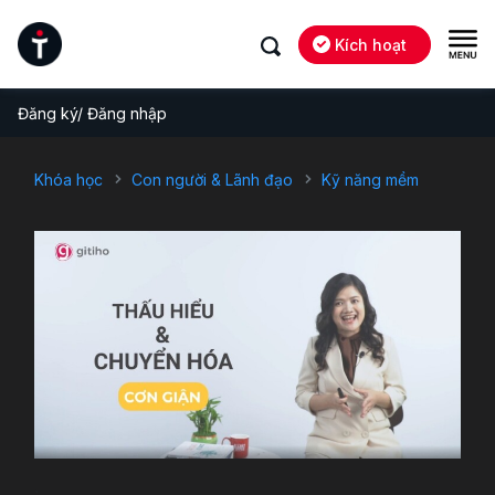
Kích hoạt
Đăng ký/ Đăng nhập
Khóa học
Con người & Lãnh đạo
Kỹ năng mềm