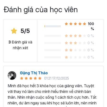
Tuy nhiên làm thế nào để tránh được những nguy cơ đó
Đánh giá của học viên
thì không phải là điều đơn giản, bởi vì trong những khoảnh
khắc cảm xúc đang bị kích động cao độ thì chúng ta
thường mất đi lí trí và rất khó kiểm soát được hành động,
100
lời nói của mình.
%
5/5
Đó chính là điều mà JoyUni sẽ có thể giúp được các học
0 %
viên thông qua khoá học “
Thấu hiểu và chuyển hóa
3
Đánh giá và
0 %
cơn giận
” với những phương pháp khoa học, mang tính
nhận xét
0 %
ứng dụng và rất hiệu quả trong việc chuyển hóa những
cảm xúc giận dữ sang trạng thái tích cực, từ đó cân bằng
0 %
và kiểm soát được cảm xúc ngay cả trong những tình
huống căng thẳng, ức chế nhất.
Đặng Thị Thảo
01:21 17/12/2025
Mình đã học hết 3 khóa học của giảng viên. Tuyệt
vời thay nó làm cho mình hiểu thêm về chính bản
thân. Nhìn nhận cuộc sống 1 cách tích cực hơn. Tất
nhiên, dư âm ngay sau khi học sẽ luôn lớn, nên mình