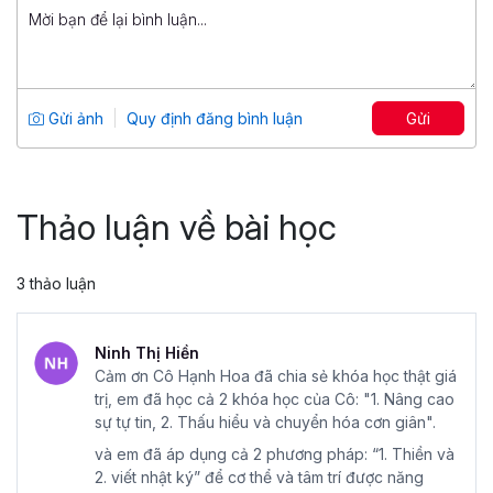
Stress Management: Quản trị căng
thẳng, duy trì năng lượng
Tổng số 2+ giờ
18 bài giảng
Gửi ảnh
Quy định đăng bình luận
Gửi
5
328
499,000 đ
299,000 đ
Thảo luận về bài học
3 thảo luận
Ninh Thị Hiền
Cảm ơn Cô Hạnh Hoa đã chia sẻ khóa học thật giá
trị, em đã học cả 2 khóa học của Cô: "1. Nâng cao
sự tự tin, 2. Thấu hiểu và chuyển hóa cơn giân".
và em đã áp dụng cả 2 phương pháp: “1. Thiền và
2. viết nhật ký” để cơ thể và tâm trí được năng