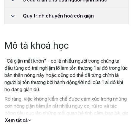
Quy trình chuyển hoá cơn giận
Mô tả khoá học
"Cả giận mất khôn" - có lẽ nhiều người trong chúng ta
đều từng có trải nghiệm lỡ làm tổn thương 1 ai đó trong lúc
bản thân nóng nảy hoặc cũng có thể đã từng chính là
người bị tổn thương bởi hành động/lời nói của 1 ai đó khi
họ đang giận dữ.
Rõ ràng, việc không kiềm chế được cảm xúc trong những
cơn nóng giận tiềm ẩn rất nhiều nguy cơ, rủi ro và tác
động tiêu cực lên những mối quan hệ tình cảm, bạn bè, gia
đình cũng như cả trong các mối quan hệ công việc và xã
Xem tất cả
hội.