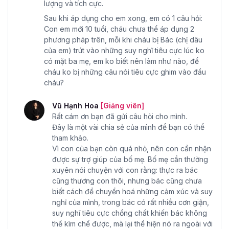
lượng và tích cực.
Sau khi áp dụng cho em xong, em có 1 câu hỏi:
Con em mới 10 tuổi, cháu chưa thể áp dụng 2
phương pháp trên, mỗi khi cháu bị Bác (chị dâu
của em) trút vào những suy nghĩ tiêu cực lúc ko
có mặt ba mẹ, em ko biết nên làm như nào, để
cháu ko bị những câu nói tiêu cực ghim vào đầu
cháu?
Vũ Hạnh Hoa
[Giảng viên]
Rất cám ơn bạn đã gửi câu hỏi cho mình.
Đây là một vài chia sẻ của mình để bạn có thể
tham khảo.
Vì con của bạn còn quá nhỏ, nên con cần nhận
được sự trợ giúp của bố mẹ. Bố mẹ cần thường
xuyên nói chuyện với con rằng: thực ra bác
cũng thương con thôi, nhưng bác cũng chưa
biết cách để chuyển hoá những cảm xúc và suy
nghĩ của mình, trong bác có rất nhiều cơn giận,
suy nghĩ tiêu cực chồng chất khiến bác không
thể kìm chế được, mà lại thể hiện nó ra ngoài với