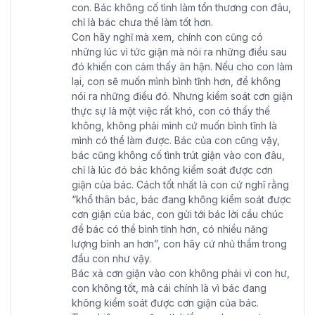
con. Bác không cố tình làm tổn thương con đâu,
chỉ là bác chưa thể làm tốt hơn.
Con hãy nghĩ mà xem, chính con cũng có
những lúc vì tức giận mà nói ra những điều sau
đó khiến con cảm thấy ân hận. Nếu cho con làm
lại, con sẽ muốn mình bình tĩnh hơn, để không
nói ra những điều đó. Nhưng kiểm soát cơn giận
thực sự là một việc rất khó, con có thấy thế
không, không phải mình cứ muốn bình tĩnh là
mình có thể làm được. Bác của con cũng vậy,
bác cũng không cố tình trút giận vào con đâu,
chỉ là lúc đó bác không kiểm soát được cơn
giận của bác. Cách tốt nhất là con cứ nghĩ rằng
“khổ thân bác, bác đang không kiểm soát được
cơn giận của bác, con gửi tới bác lời cầu chúc
để bác có thể bình tĩnh hơn, có nhiều năng
lượng bình an hơn”, con hãy cứ nhủ thầm trong
đầu con như vậy.
Bác xả cơn giận vào con không phải vì con hư,
con không tốt, mà cái chính là vì bác đang
không kiểm soát được cơn giận của bác.