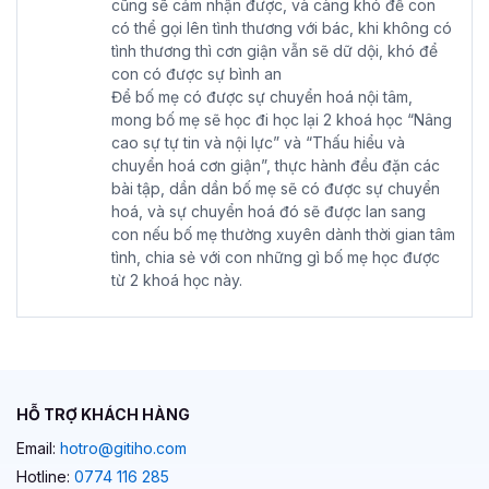
cũng sẽ cảm nhận được, và càng khó để con
có thể gọi lên tình thương với bác, khi không có
tình thương thì cơn giận vẫn sẽ dữ dội, khó để
con có được sự bình an
Để bố mẹ có được sự chuyển hoá nội tâm,
mong bố mẹ sẽ học đi học lại 2 khoá học “Nâng
cao sự tự tin và nội lực” và “Thấu hiểu và
chuyển hoá cơn giận”, thực hành đều đặn các
bài tập, dần dần bố mẹ sẽ có được sự chuyển
hoá, và sự chuyển hoá đó sẽ được lan sang
con nếu bố mẹ thường xuyên dành thời gian tâm
tình, chia sẻ với con những gì bố mẹ học được
từ 2 khoá học này.
HỖ TRỢ KHÁCH HÀNG
Email:
hotro@gitiho.com
Hotline:
0774 116 285