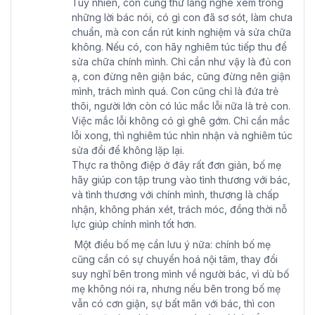
Tuy nhiên, con cũng thử lắng nghe xem trong
những lời bác nói, có gì con đã sơ sót, làm chưa
chuẩn, mà con cần rút kinh nghiệm và sửa chữa
không. Nếu có, con hãy nghiêm túc tiếp thu để
sửa chữa chính mình. Chỉ cần như vậy là đủ con
ạ, con đừng nên giận bác, cũng đừng nên giận
mình, trách mình quá. Con cũng chỉ là đứa trẻ
thôi, người lớn còn có lúc mắc lỗi nữa là trẻ con.
Việc mắc lỗi không có gì ghê gớm. Chỉ cần mắc
lỗi xong, thì nghiêm túc nhìn nhận và nghiêm túc
sửa đổi để không lặp lại.
Thực ra thông điệp ở đây rất đơn giản, bố mẹ
hãy giúp con tập trung vào tình thương với bác,
và tình thương với chính mình, thương là chấp
nhận, không phán xét, trách móc, đồng thời nỗ
lực giúp chính mình tốt hơn.
Một điều bố mẹ cần lưu ý nữa: chính bố mẹ
cũng cần có sự chuyển hoá nội tâm, thay đổi
suy nghĩ bên trong mình về người bác, vì dù bố
mẹ không nói ra, nhưng nếu bên trong bố mẹ
vẫn có cơn giận, sự bất mãn với bác, thì con