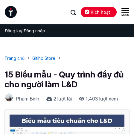
Kích hoạt
Đăng ký/ Đăng nhập
Trang chủ
Gitiho Store
15 Biểu mẫu - Quy trình đẩy đủ
cho người làm L&D
Phạm Bình
2 lượt tải
1,403 lượt xem