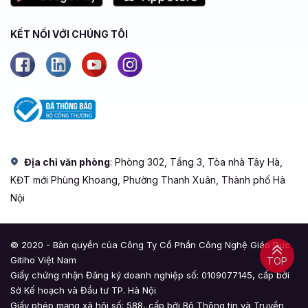
KẾT NỐI VỚI CHÚNG TÔI
Địa chỉ văn phòng
: Phòng 302, Tầng 3, Tòa nhà Tây Hà,
KĐT mới Phùng Khoang, Phường Thanh Xuân, Thành phố Hà
Nội
© 2020 - Bản quyền của Công Ty Cổ Phần Công Nghệ Giáo Dục
Gitiho Việt Nam
TOP
Giấy chứng nhận Đăng ký doanh nghiệp số: 0109077145, cấp bởi
Sở Kế hoạch và Đầu tư TP. Hà Nội
Giấy phép mạng xã hội số: 588, cấp bởi Bộ Thông tin và Truyền