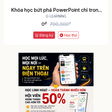
Khóa học bứt phá PowerPoint chỉ trong
G-LEARNING
3h
đ
đ
0
700,000
Đăng ký
Học thử