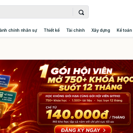
ành chính nhân sự
Thiết kế
Tài chính
Xây dựng
Kế toán
- Addin
Ngoại ngữ