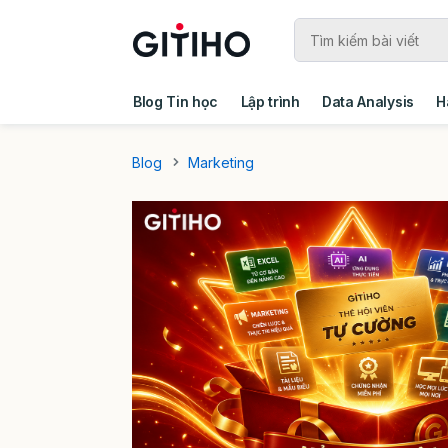
Blog Tin học
Lập trình
Data Analysis
H
Câu chuyện khách hàng
Ebook - Template 
Blog
Marketing