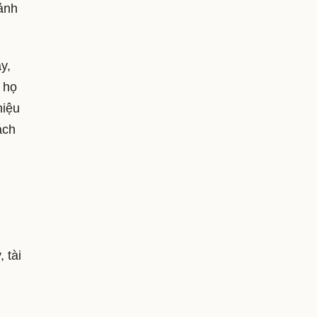
ảnh
y,
 họ
hiệu
ách
 tài