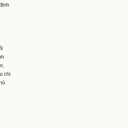
định
ối
nh
r,
u chi
thủ