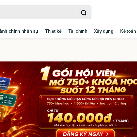
ành chính nhân sự
Thiết kế
Tài chính
Xây dựng
Kế toán
- Addin
Ngoại ngữ