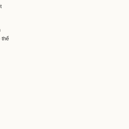
t
h
 thể