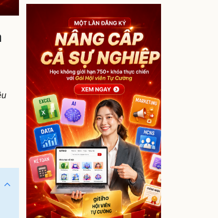
a
ều
.