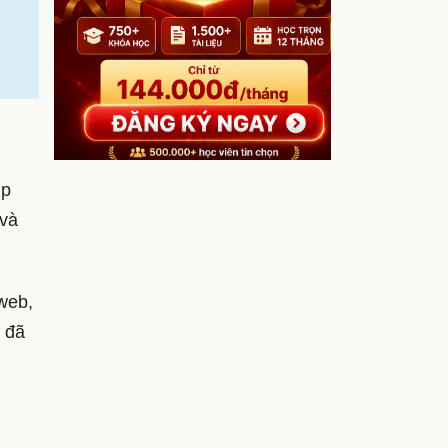
ịp
 và
 web,
i đã