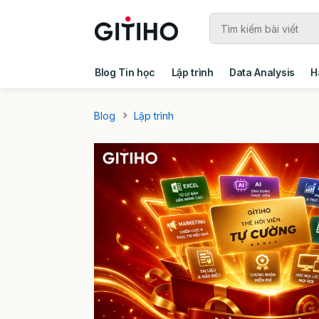
Blog Tin học
Lập trình
Data Analysis
H
Câu chuyện khách hàng
Ebook - Template 
Blog
Lập trình