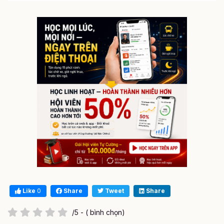
Like
0
Share
Tweet
Share
/5 - ( bình chọn)