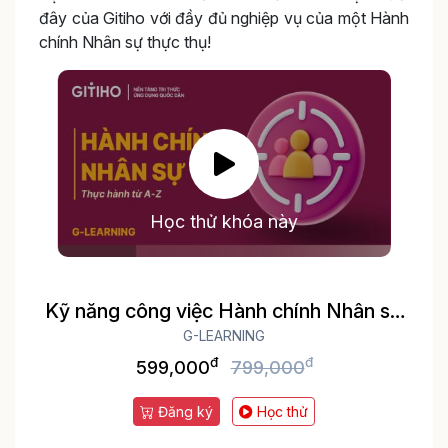
đây của Gitiho với đầy đủ nghiệp vụ của một Hành
chính Nhân sự thực thụ!
Học thử khóa này
Kỹ năng công việc Hành chính Nhân sự
tổng hợp A-Z
G-LEARNING
đ
đ
599,000
799,000
Đăng ký
Học thử