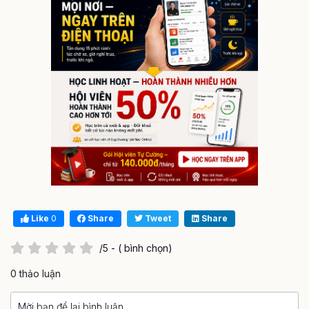
Like
0
Share
Tweet
Share
/5 - ( bình chọn)
0 thảo luận