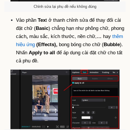
Chỉnh sửa lại phụ đề nếu không đúng
Vào phần
Tex
t ở thanh chỉnh sửa để thay đổi cài
đặt chữ (
Basic
) chẳng hạn như phông chữ, phong
cách
,
màu sắc, kích thước, nền chữ,
…
hay
thêm
hiệu ứng
(Effects),
bong bóng cho chữ (
Bubble
).
Nhấn
Apply to all
để áp dụng cài đặt chữ cho tất
cả phụ đề.