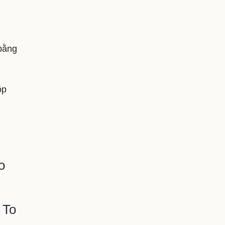
 bằng
ộp
o
 To