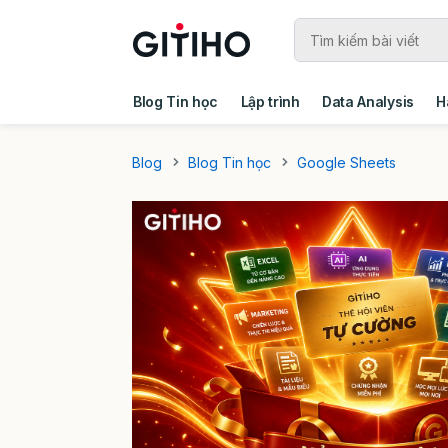
Blog Tin học
Lập trình
Data Analysis
H
Câu chuyện khách hàng
Ebook - Template 
Blog
Blog Tin học
Google Sheets