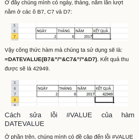
Ở đây chúng mình có ngày, tháng, năm lần lượt
nằm ở các ô B7, C7 và D7:
Vậy công thức hàm mà chúng ta sử dụng sẽ là:
=DATEVALUE(B7&”/”&C7&”/”&D7)
. Kết quả thu
được sẽ là 42949.
Cách sửa lỗi #VALUE của hàm
DATEVALUE
Ở phần trên, chúng mình có đề cập đến lỗi #VALUE