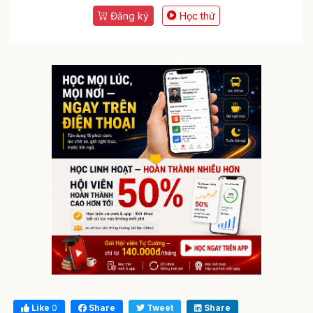
Đăng ký
Học thử
Like
0
Share
Tweet
Share