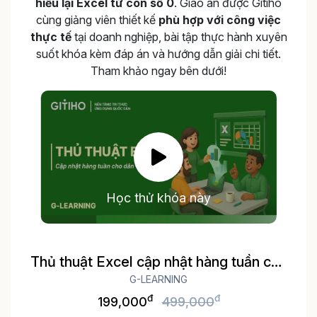
hiểu lại Excel từ con số 0
. Giáo án được Gitiho
cùng giảng viên thiết kế
phù hợp với công việc
thực tế
tại doanh nghiệp, bài tập thực hành xuyên
suốt khóa kèm đáp án và hướng dẫn giải chi tiết.
Tham khảo ngay bên dưới!
Học thử khóa này
Thủ thuật Excel cập nhật hàng tuần cho
dân văn phòng
G-LEARNING
đ
đ
199,000
499,000