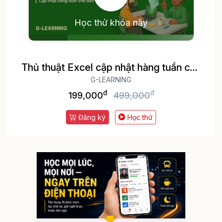
Học thử khóa này
Thủ thuật Excel cập nhật hàng tuần cho
dân văn phòng
G-LEARNING
đ
đ
199,000
499,000
Đăng ký
Học thử