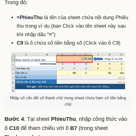
Trong đó:
=PhieuThu
là tên của sheet chứa nội dung Phiếu
thu trong ví dụ (bạn Click vào tên sheet này sau
khi nhập dấu ''
=
")
C9
là ô chứa số tiền bằng số (Click vào ô C9)
Nhập số cần đổi số thành chữ trong sheet chứa hàm số tiền bằng
chữ
Bước 4
: Tại sheet
PhieuThu
, nhập công thức vào
ô
C10
để tham chiếu với ô
B7
(trong sheet