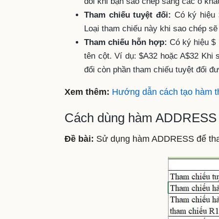
đổi khi bạn sao chép sang các ô khá
Tham chiếu tuyệt đối:
Có ký hiệu $
Loại tham chiếu này khi sao chép sẽ
Tham chiếu hỗn hợp:
Có ký hiệu $ 
tên cột. Ví dụ: $A32 hoặc A$32 Khi 
đổi còn phần tham chiếu tuyệt đổi đ
Xem thêm:
Hướng dẫn cách tạo hàm th
Cách dùng hàm ADDRESS trả 
Đề bài:
Sử dụng hàm ADDRESS để tham 