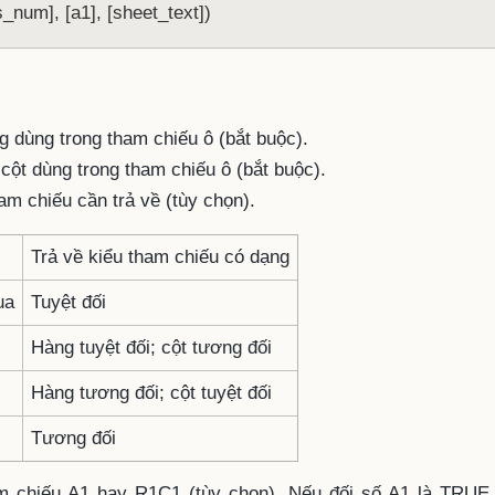
um], [a1], [sheet_text])
ng dùng trong tham chiếu ô (bắt buộc).
ố cột dùng trong tham chiếu ô (bắt buộc).
tham chiếu cần trả về (tùy chọn).
Trả về kiểu tham chiếu có dạng
ua
Tuyệt đối
Hàng tuyệt đối; cột tương đối
Hàng tương đối; cột tuyệt đối
Tương đối
tham chiếu A1 hay R1C1 (tùy chọn). Nếu đối số A1 là TRUE