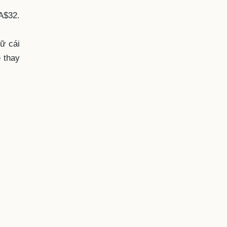
A$32.
ữ cái
 thay