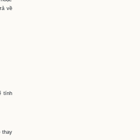
rả về
 tính
 thay