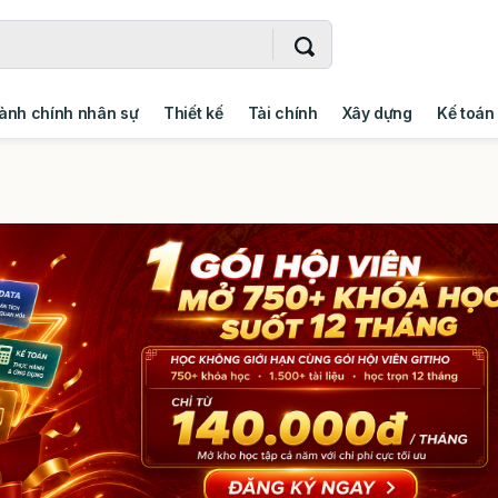
ành chính nhân sự
Thiết kế
Tài chính
Xây dựng
Kế toán
- Addin
Ngoại ngữ