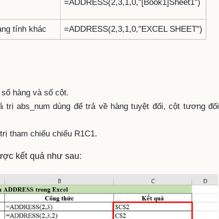
=ADDRESS(2,3,1,0,"[Book1]Sheet1")
ang tính khác
=ADDRESS(2,3,1,0,"EXCEL SHEET")
 số hàng và số cột.
iá trị abs_num dùng để trả về hàng tuyệt đối, cột tương đối
 trị tham chiếu chiểu R1C1.
được kết quả như sau: