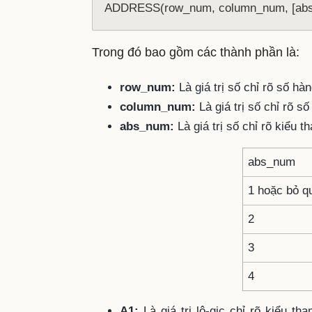
ADDRESS(row_num, column_num, [abs_n
Trong đó bao gồm các thành phần là:
row_num:
Là giá trị số chỉ rõ số hà
column_num:
Là giá trị số chỉ rõ s
abs_num:
Là giá trị số chỉ rõ kiểu 
abs_num
1 hoặc bỏ q
2
3
4
A1:
Là giá trị lô-gic chỉ rõ kiểu 