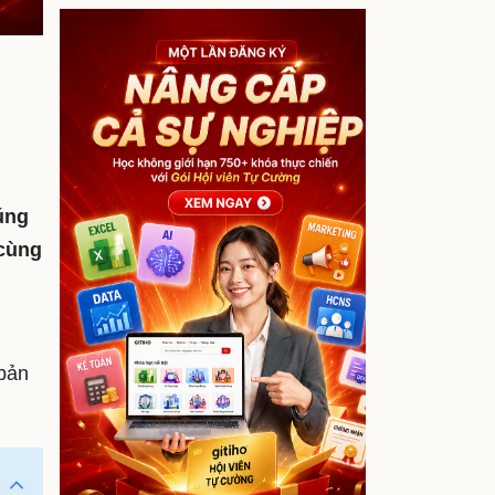
úng
 cùng
bản