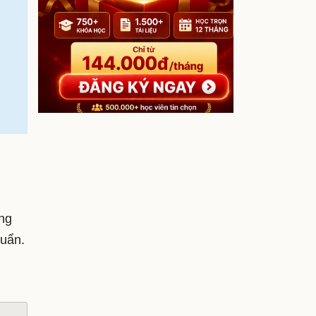
ng
huẩn.