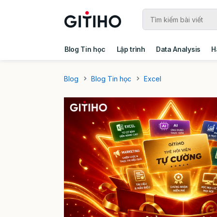
Blog Tin học
Lập trình
Data Analysis
H
Câu chuyện khách hàng
Ebook - Template 
Blog
Blog Tin học
Excel