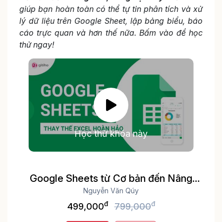
giúp
bạn hoàn toàn có thể tự tin phân tích và xử
lý dữ liệu trên Google Sheet, lập bảng biểu, báo
cáo trực quan và hơn thế nữa. Bấm vào để học
thử ngay!
Học thử khóa này
Google Sheets từ Cơ bản đến Nâng
cao, công cụ thay thế Excel
Nguyễn Văn Qúy
đ
đ
499,000
799,000