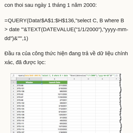
con thoi sau ngày 1 tháng 1 năm 2000:
=QUERY(Data!$A$1:$H$136,"select C, B where B
> date '"&TEXT(DATEVALUE("1/1/2000"),"yyyy-mm-
dd")&"'",1)
Đầu ra của công thức hiện đang trả về dữ liệu chính
xác, đã được lọc: