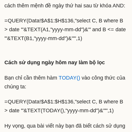
cách thêm mệnh đề ngày thứ hai sau từ khóa AND:
=QUERY(Data!$A$1:$H$136,"select C, B where B
> date '"&TEXT(A1,"yyyy-mm-dd")&"' and B <= date
'"&TEXT(B1,"yyyy-mm-dd")&"'",1)
Cách sử dụng ngày hôm nay làm bộ lọc
Bạn chỉ cần thêm hàm
TODAY()
vào công thức của
chúng ta:
=QUERY(Data!$A$1:$H$136,"select C, B where B
> date '"&TEXT(TODAY(),"yyyy-mm-dd")&"'",1)
Hy vọng, qua bài viết này bạn đã biết cách sử dụng