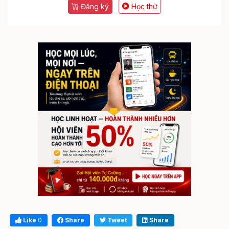
Đăng ký
Học thử
Like
0
Share
Tweet
Share