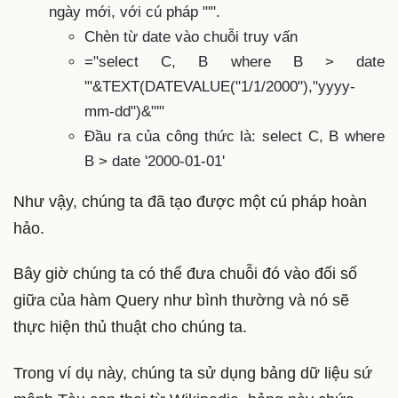
ngày mới, với cú pháp "'".
Chèn từ date vào chuỗi truy vấn
="select C, B where B > date
'"&TEXT(DATEVALUE("1/1/2000"),"yyyy-
mm-dd")&"'"
Đầu ra của công thức là: select C, B where
B > date '2000-01-01'
Như vậy, chúng ta đã tạo được một cú pháp hoàn
hảo.
Bây giờ chúng ta có thể đưa chuỗi đó vào đối số
giữa của hàm Query như bình thường và nó sẽ
thực hiện thủ thuật cho chúng ta.
Trong ví dụ này, chúng ta sử dụng bảng dữ liệu sứ