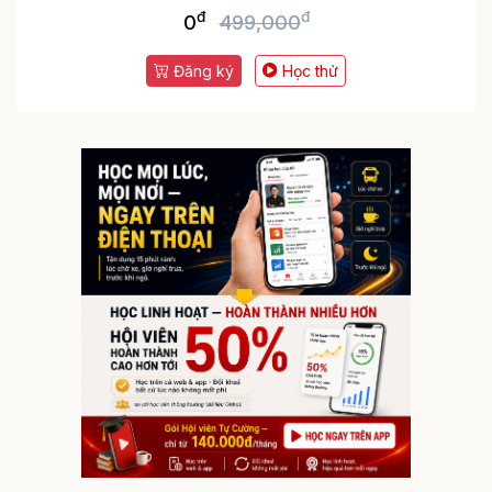
đ
đ
0
499,000
Đăng ký
Học thử