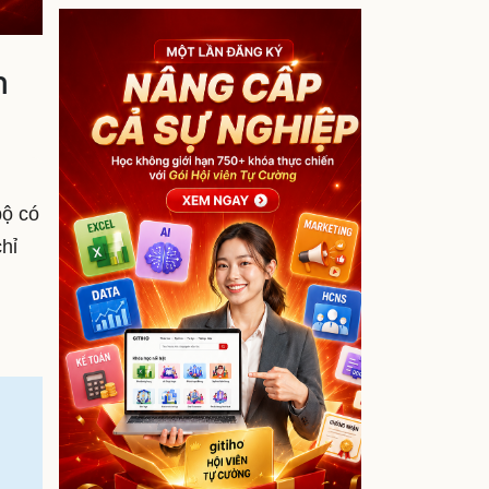
m
bộ có
chỉ