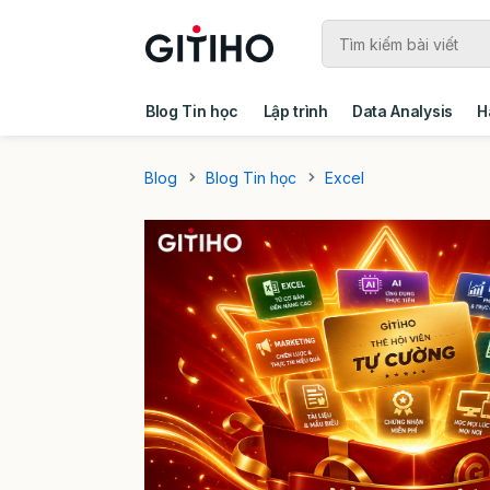
Blog Tin học
Lập trình
Data Analysis
H
Câu chuyện khách hàng
Ebook - Template 
Blog
Blog Tin học
Excel