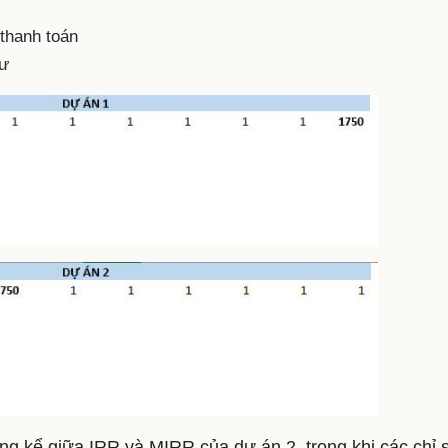
 thanh toán
tư
ng kể giữa IRR và MIRR của dự án 2, trong khi các chỉ 