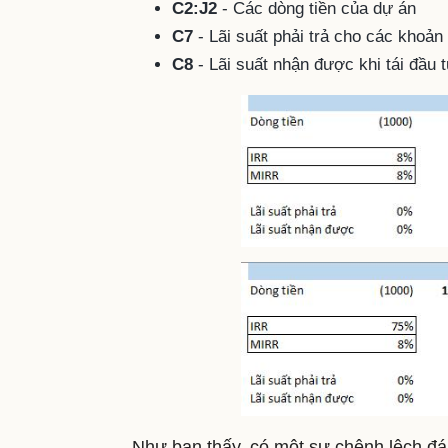
C2:J2
- Các dòng tiền của dự án
C7
- Lãi suất phải trả cho các khoản
C8
- Lãi suất nhận được khi tái đầu 
Như bạn thấy, có một sự chênh lệch đá