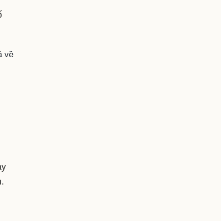
ố
ả về
ày
.