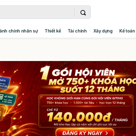
ành chính nhân sự
Thiết kế
Tài chính
Xây dựng
Kế toán
- Addin
Ngoại ngữ