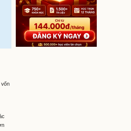
 vốn
ác
ơn