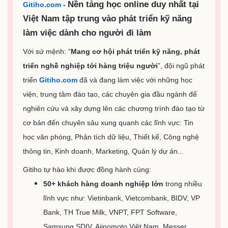
Nền tảng học online duy nhất tại
Gitiho.com
-
Việt Nam tập trung vào phát triển kỹ năng
làm việc dành cho người đi làm
Với sứ mệnh:
“
Mang cơ hội phát triển kỹ năng, phát
triển nghề nghiệp tới hàng triệu người
”,
đội ngũ phát
triển
Gitiho.com
đã và đang làm việc với những học
viện, trung tâm đào tạo, các chuyên gia đầu ngành để
nghiên cứu và xây dựng lên các chương trình đào tạo từ
cơ bản đến chuyên sâu xung quanh các lĩnh vực: Tin
học văn phòng, Phân tích dữ liệu, Thiết kế, Công nghệ
thông tin, Kinh doanh, Marketing, Quản lý dự án...
Gitiho tự hào khi được đồng hành cùng:
50+ khách hàng doanh nghiệp lớn
trong nhiều
lĩnh vực như: Vietinbank, Vietcombank, BIDV, VP
Bank, TH True Milk, VNPT, FPT Software,
Samsung SDIV, Ajinomoto Việt Nam, Messer,…