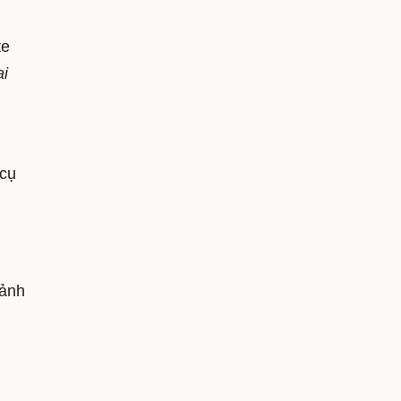
te
ai
 cụ
 ảnh