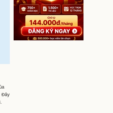
ủa
. Đây
i.