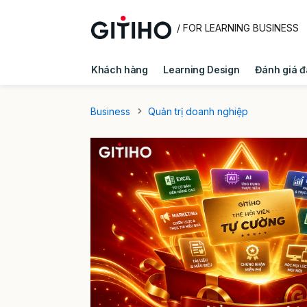
/ FOR LEARNING BUSINESS
Khách hàng
Learning Design
Đánh giá đ
Quản trị doanh nghiệp
Kiến thức E - Learni
Business
Quản trị doanh nghiệp