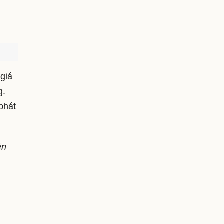
 giá
g.
phát
ện