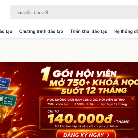
ào tạo
Chương trình đào tạo
Triển khai đào tạo
Hệ thống đ
ng
Giải pháp
Xây dựng tổ chức học tập