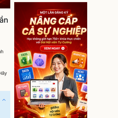
cần
nh
 Hãy