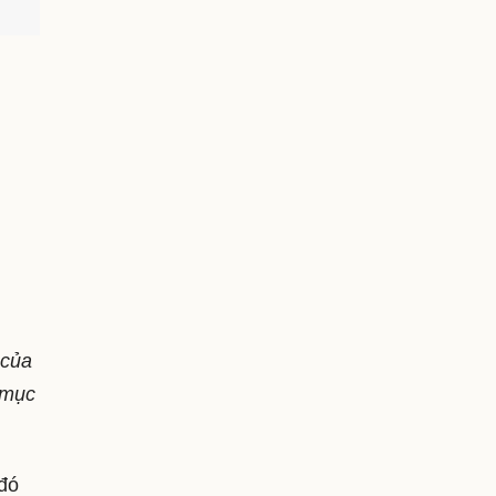
 của
 mục
 đó