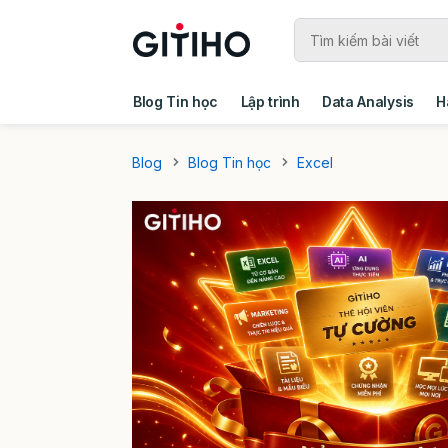
Blog Tin học
Lập trình
Data Analysis
H
Câu chuyện khách hàng
Ebook - Template 
Blog
Blog Tin học
Excel