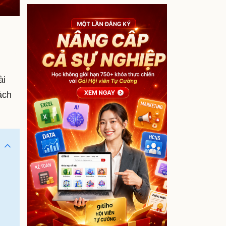
ài
ách