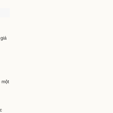
giá
p một
c