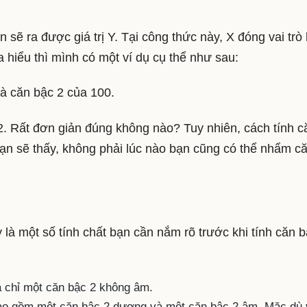
 sẽ ra được giá trị Y. Tại công thức này, X đóng vai trò 
hiểu thì mình có một ví dụ cụ thể như sau:
là căn bậc 2 của 100.
2. Rất đơn giản đúng không nào? Tuy nhiên, cách tính c
Bạn sẽ thấy, không phải lúc nào bạn cũng có thể nhẩm c
 là một số tính chất bạn cần nắm rõ trước khi tính căn b
 chỉ một căn bậc 2 không âm.
ao gồm một căn bậc 2 dương và một căn bậc 2 âm. Mặc dù 