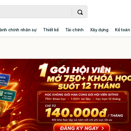
ành chính nhân sự
Thiết kế
Tài chính
Xây dựng
Kế toán
- Addin
Ngoại ngữ