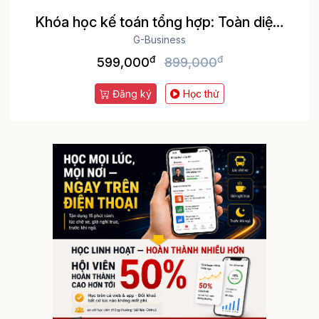
Khóa học kế toán tổng hợp: Toàn diện,
thực tế Thực hành trên phần mềm kế
G-Business
đ
đ
toán MISA và Excel
599,000
899,000
Đăng ký
Học thử