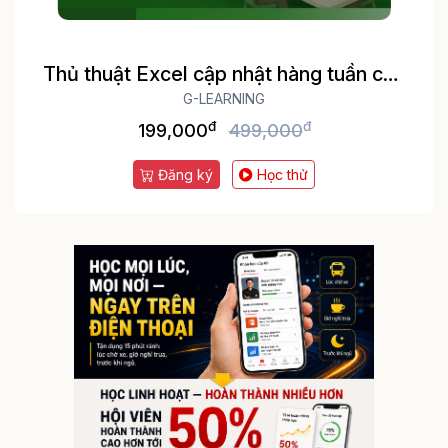
Thủ thuật Excel cập nhật hàng tuần cho
dân văn phòng
G-LEARNING
đ
đ
199,000
499,000
Đăng ký
Học thử