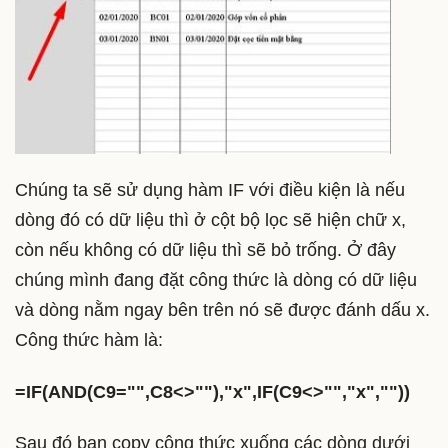
Chúng ta sẽ sử dụng hàm IF với điều kiện là nếu
dòng đó có dữ liệu thì ở cột bộ lọc sẽ hiện chữ x,
còn nếu không có dữ liệu thì sẽ bỏ trống. Ở đây
chúng mình đang đặt công thức là dòng có dữ liệu
và dòng nằm ngay bên trên nó sẽ được đánh dấu x.
Công thức hàm là:
=IF(AND(C9="",C8<>""),"x",IF(C9
<>"",
"x",""))
Sau đó bạn copy công thức xuống các dòng dưới