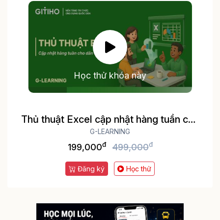
Học thử khóa này
Thủ thuật Excel cập nhật hàng tuần cho
dân văn phòng
G-LEARNING
đ
đ
199,000
499,000
Đăng ký
Học thử