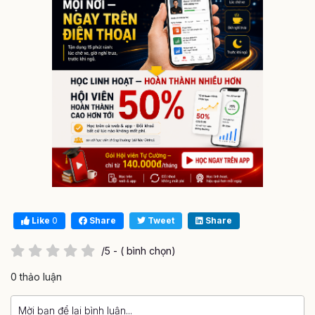
Like
0
Share
Tweet
Share
/5 - ( bình chọn)
0 thảo luận