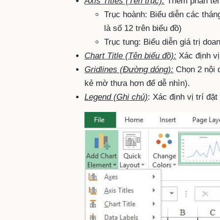
Axis Titles (Tên trục):
Thêm phần tên 
Trục hoành: Biểu diễn các tháng
là số 12 trên biểu đồ)
Trục tung: Biểu diễn giá trị doa
Chart Title (Tên biểu đồ):
Xác định vị
Gridlines (Đường dóng):
Chọn 2 nội d
kẻ mờ thưa hơn để dễ nhìn).
Legend (Ghi chú)
: Xác định vị trí đ