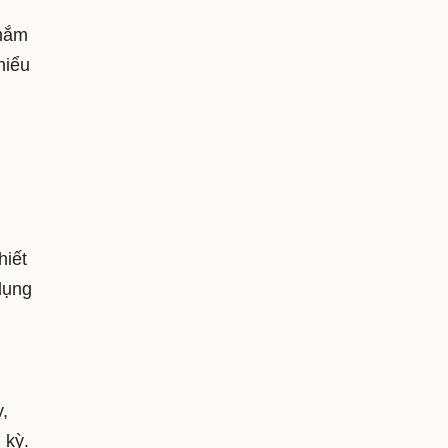
 nắm
hiểu
hiết
dụng
,
 kỳ.