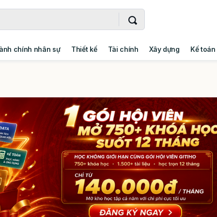
ành chính nhân sự
Thiết kế
Tài chính
Xây dựng
Kế toán
- Addin
Ngoại ngữ