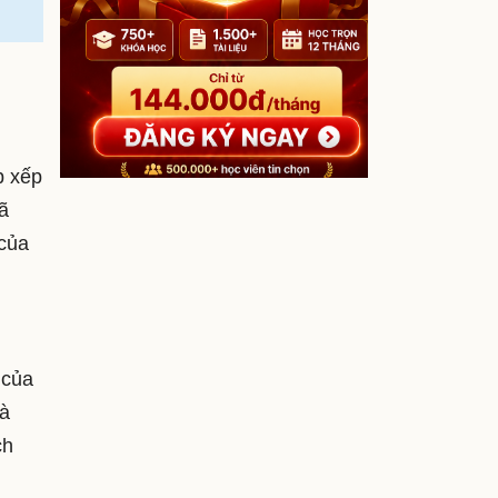
p xếp
ã
 của
 của
và
ch