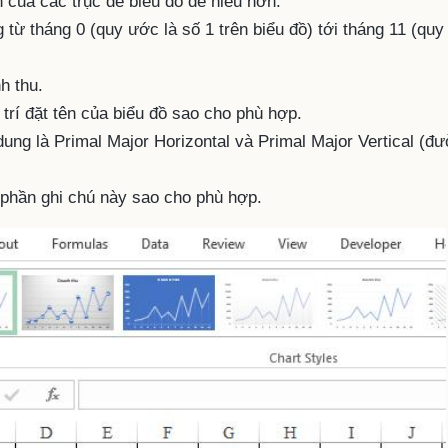
của các trục để biểu đồ dễ hiểu hơn.
 từ tháng 0 (quy ước là số 1 trên biểu đồ) tới tháng 11 (qu
nh thu.
 trí đặt tên của biểu đồ sao cho phù hợp.
ung là Primal Major Horizontal và Primal Major Vertical (đ
ặt phần ghi chú này sao cho phù hợp.