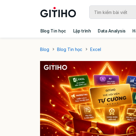
Blog Tin học
Lập trình
Data Analysis
H
Câu chuyện khách hàng
Ebook - Template 
Blog
Blog Tin học
Excel