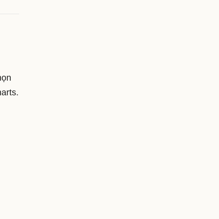
họn
arts.