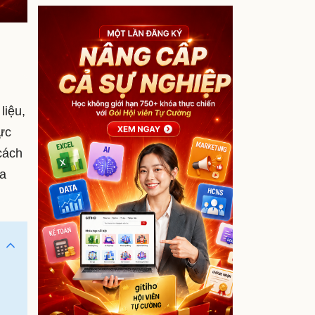
liệu,
ực
cách
ta