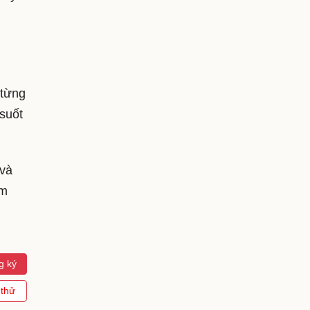
 từng
 suốt
 và
am
g ký
 thử