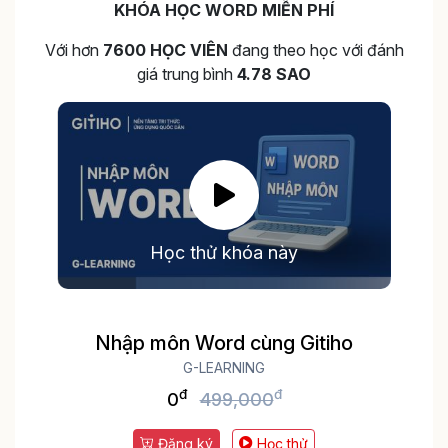
KHÓA HỌC WORD MIỄN PHÍ
Với hơn
7600 HỌC VIÊN
đang theo học với đánh
giá trung bình
4.78 SAO
Học thử khóa này
Nhập môn Word cùng Gitiho
G-LEARNING
đ
đ
0
499,000
Đăng ký
Học thử