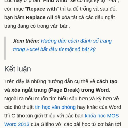
Lúc này ở phần "
Find what
" sẽ có một ký tự
“
^m
”
,
còn mục "
Repace with
" thì ta để trống và sau đó,
bạn bấm
Replace All
để xóa tất cả các dấu ngắt
trang đang có trong văn bản.
Xem thêm:
Hướng dẫn cách đánh số trang
trong Excel bắt đầu từ một số bất kỳ
Kết luận
Trên đây là những hướng dẫn cụ thể về
cách tạo
và xóa ngắt trang (Page Break) trong Word
.
Ngoài ra nếu muốn tìm hiểu sâu hơn và kỹ hơn về
các thủ thuật
tin học văn phòng
hay khác của Word
thì Gitiho xin giới thiệu với các bạn
khóa học MOS
Word 2013
của Gitiho với các bài học từ cơ bản tới