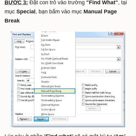
BƯỚC 3:
Đặt con trỏ vào trường
"Find What"
, tại
mục
Special
, bạn bấm vào mục
Manual Page
Break