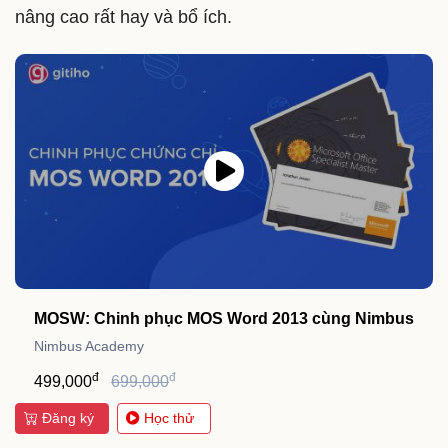
nâng cao rất hay và bổ ích.
MOSW: Chinh phục MOS Word 2013 cùng Nimbus
Nimbus Academy
đ
đ
499,000
699,000
Đăng ký
Học thử