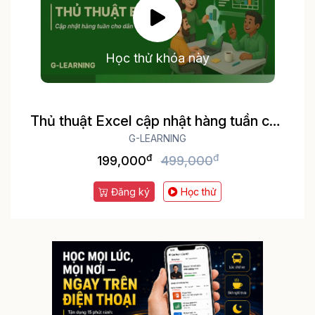
Học thử khóa này
Thủ thuật Excel cập nhật hàng tuần cho
dân văn phòng
G-LEARNING
đ
đ
199,000
499,000
Đăng ký
Học thử