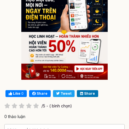
Like
0
Share
Tweet
Share
/5 - ( bình chọn)
0 thảo luận