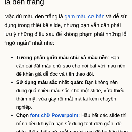
là đen trắng
Mặc dù màu đen trắng là
gam màu cơ bản
và dễ sử
dụng trong thiết kế slide, nhưng bạn vẫn cần phải
lưu ý những điều sau để không phạm phải những lỗi
“ngớ ngẩn” nhất nhé:
Tương phản giữa màu chữ và màu nền
: Bạn
cần cài đặt màu chữ sao cho nổi bật với màu nền
để khán giả dễ đọc và tiện theo dõi.
Sử dụng màu sắc nhất quán
: Bạn không nên
dùng quá nhiều màu sắc cho một slide, vừa thiếu
thẩm mỹ, vừa gây rối mắt mà lại kém chuyên
nghiệp.
Chọn
font chữ Powerpoint
: Hầu hết các slide thì
mình đều khuyên bạn sử dụng font đơn giản, dễ
nhìn, thân thiện với mắt người xem để họ tiện theo