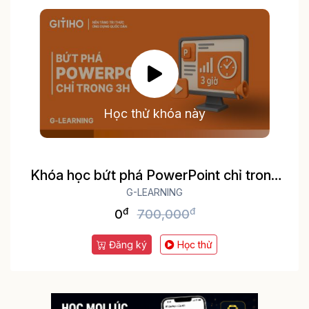
Học thử khóa này
Khóa học bứt phá PowerPoint chỉ trong
G-LEARNING
3h
đ
đ
0
700,000
Đăng ký
Học thử