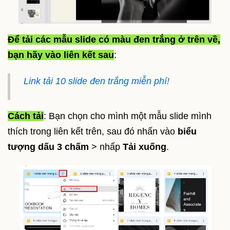
Để tải các mẫu slide có màu đen trắng ở trên về,
bạn hãy vào liên kết sau
:
Link tải 10 slide đen trắng miễn phí!
Cách tải
: Bạn chọn cho mình một mẫu slide mình
thích trong liên kết trên, sau đó nhấn vào
biểu
tượng dấu 3 chấm
> nhấp
Tải xuống
.