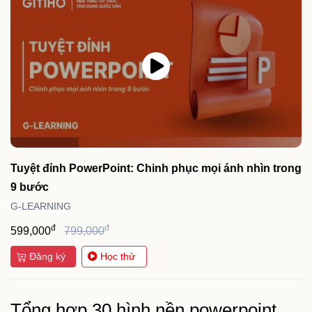
Tuyệt đỉnh PowerPoint: Chinh phục mọi ánh nhìn trong
9 bước
G-LEARNING
đ
đ
599,000
799,000
Đăng ký
Học thử
Tổng hợp 30 hình nền powerpoint